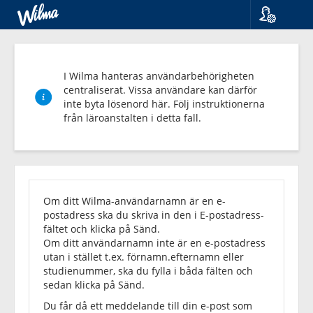
Språk
Suomi
Svenska
I Wilma hanteras användarbehörigheten
English
centraliserat. Vissa användare kan därför
inte byta lösenord här. Följ instruktionerna
från läroanstalten i detta fall.
Glömt
lösenordet?
Om ditt Wilma-användarnamn är en e-
postadress ska du skriva in den i E-postadress-
fältet och klicka på Sänd.
Om ditt användarnamn inte är en e-postadress
utan i stället t.ex. förnamn.efternamn eller
studienummer, ska du fylla i båda fälten och
sedan klicka på Sänd.
Du får då ett meddelande till din e-post som